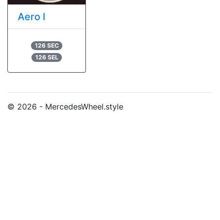
Aero I
126 SEC
126 SEL
© 2026 - MercedesWheel.style