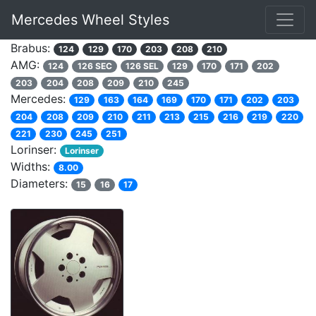
Mercedes Wheel Styles
Brabus:
124
129
170
203
208
210
AMG:
124
126 SEC
126 SEL
129
170
171
202
203
204
208
209
210
245
Mercedes:
129
163
164
169
170
171
202
203
204
208
209
210
211
213
215
216
219
220
221
230
245
251
Lorinser:
Lorinser
Widths:
8.00
Diameters:
15
16
17